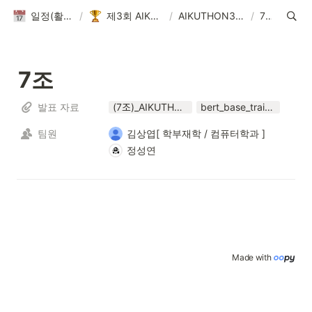
일정(활동 DB)
/
제3회 AIKUTHON
/
AIKUTHON3 Result
/
7조
7조
발표 자료
(7조)_AIKUTHON.pptx
bert_base_train.ipynb
팀원
김상엽[ 학부재학 / 컴퓨터학과 ] ‍
정성연
Made with 