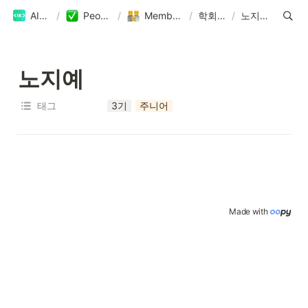
AIKU
/
People
/
Members
/
학회원
/
노지예
노지예
태그
3기
주니어
Made with 