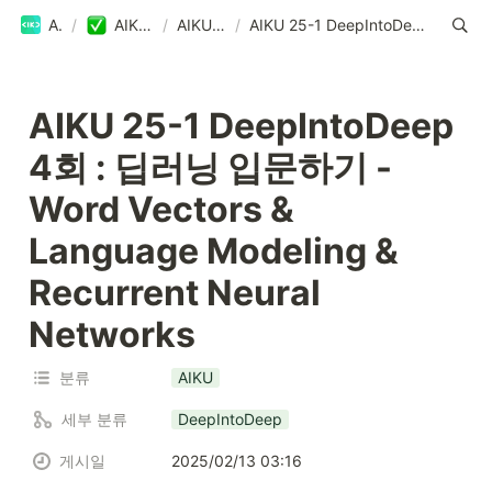
AIKU
/
AIKU Blog
/
AIKU Blog
/
AIKU 25-1 DeepIntoDeep 4회 : 딥러닝 입문하기 - Word Vectors & Language Modeling & Recurrent Neural Networks
AIKU 25-1 DeepIntoDeep 
4회 : 딥러닝 입문하기 - 
Word Vectors & 
Language Modeling & 
Recurrent Neural 
Networks
분류
AIKU
세부 분류
DeepIntoDeep
게시일
2025/02/13 03:16