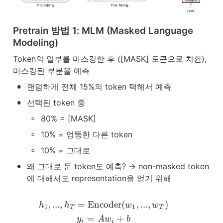
Pretrain 방법 1: MLM (Masked Language 
Modeling)
Token의 일부를 마스킹한 후 ([MASK] 토큰으로 치환), 
마스킹된 부분을 예측
•
랜덤하게 전체 15%의 token 택해서 예측
•
선택된 token 중
◦
80% = [MASK]
◦
10% = 엉뚱한 다른 token
◦
10% = 그대로
•
왜 그대로 둔 token도 예측? → non-masked token
에 대해서도 representation을 얻기 위해
h_1,...,h_T=\text{Encoder
,
...
,
=
Encoder
(
,
...
,
)
h
h
w
w
1
1
T
T
=
+
y
A
w
b
i
i