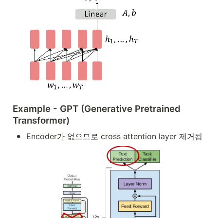
_
t|
w
_
{
1
:t
-
1
}
)
Example - GPT (Generative Pretrained 
Transformer)
•
Encoder가 없으므로 cross attention layer 제거됨