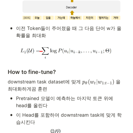
•
이전 Token들이 주어졌을 때 그 다음 단어 w가 올 
확률을 최대화
How to fine-tune?
p
(
∣
)
downstream task dataset에 맞게 
 을 
p
w
w
1
:
−
1
θ
t
t
_
최대화하게끔 훈련
\
•
t
Pretrained 모델이 예측하는 마지막 토큰 위에 
h
head를 올린다
e
•
t
이 Head를 포함하여 downstream task에 맞게 학
a
습시킨다
(
w