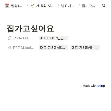
일정(활동 DB)
/
제 8회 AIKUTHON
/
발표자료 제출
/
집가고싶어요
집가고싶어요
Code File
AIKUTHON_6_deep_best (2).ipynb
PPT Materials
태호_제8회AIKUTHON.pdf
태호_제8회AIKUTHON.pptx
Made with 