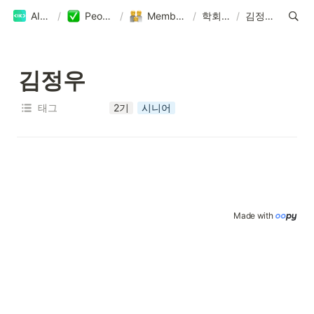
AIKU
/
People
/
Members
/
학회원
/
김정우
김정우
태그
2기
시니어
Made with 