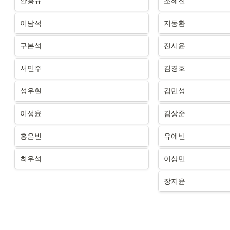
안홍규
조혜진
이남석
지동환
구본석
진시윤
서민주
김경호
성우현
김민성
이성윤
김상준
홍은빈
유예빈
최우석
이상민
장지윤