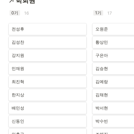
학회원
0기
1기
16
17
전성후
오원준
김성찬
황상민
강지원
구은아
민재원
김승현
최진혁
김예랑
한지상
김채현
배민성
박서현
신동인
박수빈