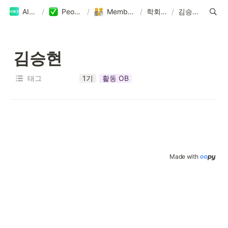
AIKU
/
People
/
Members
/
학회원
/
김승현
김승현
태그
1기
활동 OB
Made with 