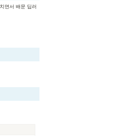
)을 거치면서 배문 딥러