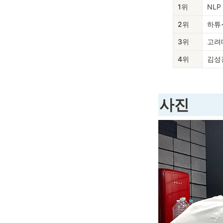
1위
NLP
2위
하튜
3위
고려
4위
김성
사진