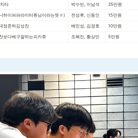
 치타
박수빈, 이남석
25만원
~(하이퍼파라미터튜닝이라는뜻ㅎ)
전성후, 신동인
15만원
대정준하김성찬
배민성, 김경호
10만원
찬보다배구잘하는피카츄
조혜진, 황상민
5만원