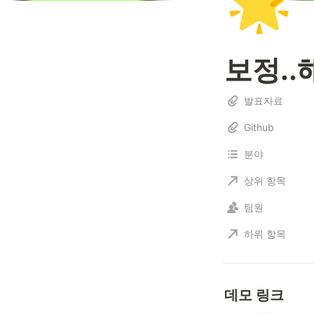
🌟
보정..
발표자료
Github
분야
상위 항목
팀원
하위 항목
데모 링크