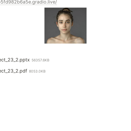
5fd982b6a5e.gradio.live/
ject_23_2.pptx
56357.6KB
ject_23_2.pdf
8053.0KB