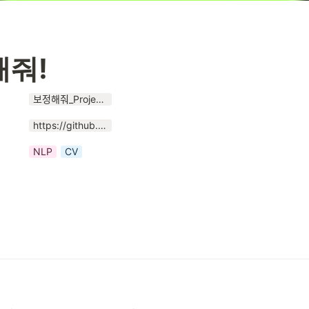
해줘!
보정해줘_Project_23_2.pdf
https://github.com/AIKU-Official/aiku-23-2-haejwo
NLP
CV