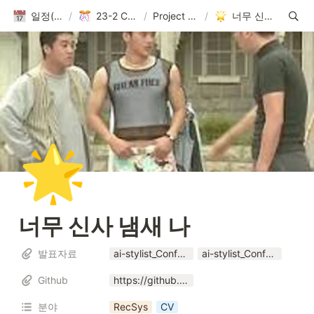
일정(활동 DB)
/
23-2 Conference
/
Project 발표자료
/
너무 신사 냄새 나
🌟
너무 신사 냄새 나
발표자료
ai-stylist_Conference_23_2.pptx
ai-stylist_Conference_23_2.pdf
Github
https://github.com/AIKU-Official/aiku-23-2-ai-stylist
분야
RecSys
CV