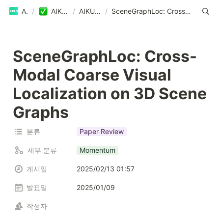
AIKU
/
AIKU Blog
/
AIKU Blog
/
SceneGraphLoc: Cross-Modal Coarse Visual Localization on 3D Scene Graphs
SceneGraphLoc: Cross-
Modal Coarse Visual 
Localization on 3D Scene 
Graphs
분류
Paper Review
세부 분류
Momentum
게시일
2025/02/13 01:57
발표일
2025/01/09
작성자