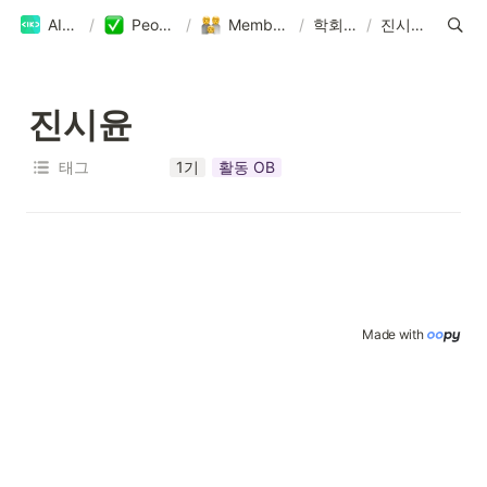
AIKU
/
People
/
Members
/
학회원
/
진시윤
진시윤
태그
1기
활동 OB
Made with 