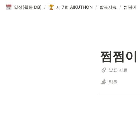
일정(활동 DB)
/
제 7회 AIKUTHON
/
발표자료
/
쩜쩜이
쩜쩜이
발표 자료
팀원