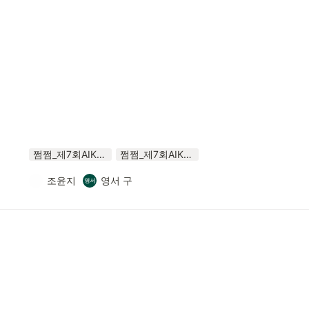
쩜쩜_제7회AIKUTHON.pdf
쩜쩜_제7회AIKUTHON.pptx
조윤지
영서 구