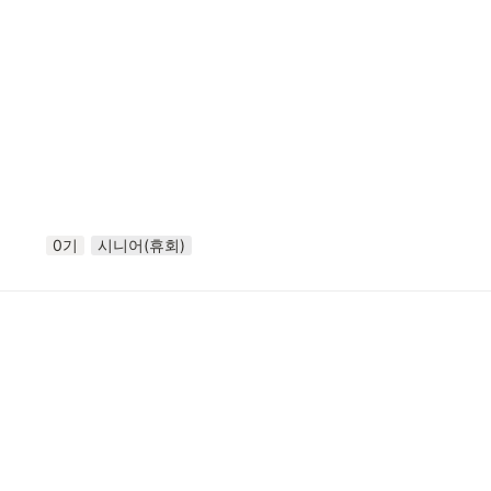
0기
시니어(휴회)