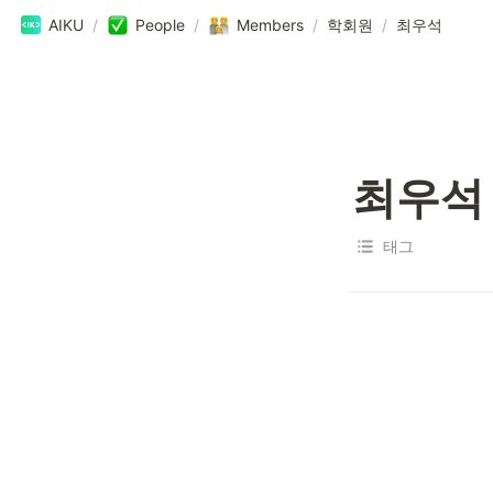
AIKU
/
People
/
Members
/
학회원
/
최우석
최우석
태그