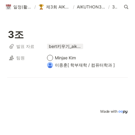
일정(활동 DB)
/
제3회 AIKUTHON
/
AIKUTHON3 Result
/
3조
3조
발표 자료
bert키우기_aikuthon.pptx
팀원
Minjae Kim
이종훈[ 학부재학 / 컴퓨터학과 ] ‍
Made with 