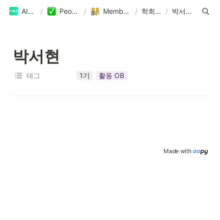
AIKU
/
People
/
Members
/
학회원
/
박서현
박서현
태그
1기
활동 OB
Made with 