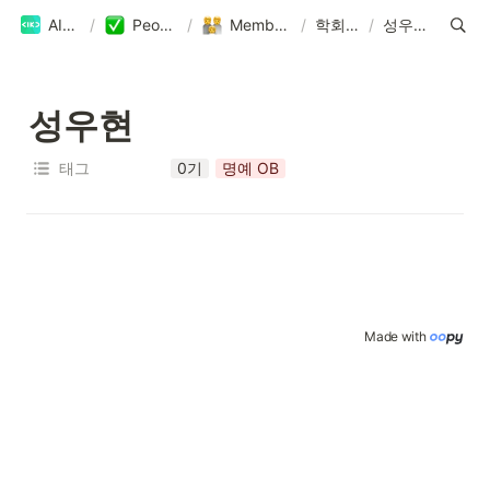
AIKU
/
People
/
Members
/
학회원
/
성우현
성우현
태그
0기
명예 OB
Made with 