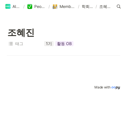
AIKU
/
People
/
Members
/
학회원
/
조혜진
조혜진
태그
1기
활동 OB
Made with 