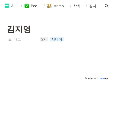
AIKU
/
People
/
Members
/
학회원
/
김지영
김지영
태그
2기
시니어
Made with 