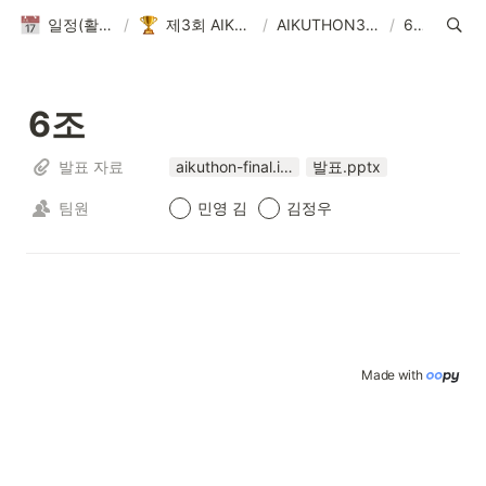
일정(활동 DB)
/
제3회 AIKUTHON
/
AIKUTHON3 Result
/
6조
6조
발표 자료
aikuthon-final.ipynb
발표.pptx
팀원
민영 김
김정우
Made with 