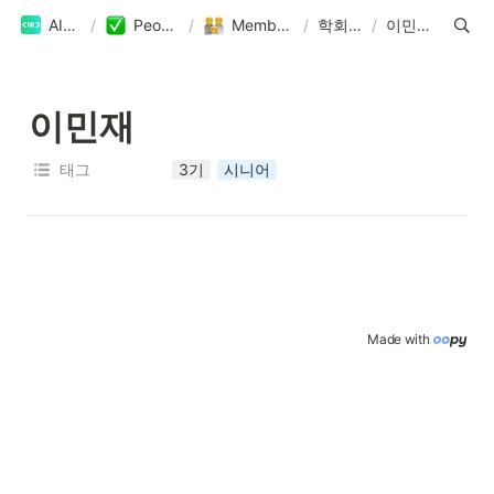
AIKU
/
People
/
Members
/
학회원
/
이민재
이민재
태그
3기
시니어
Made with 