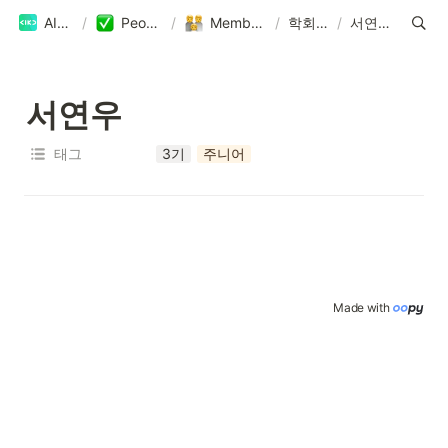
AIKU
/
People
/
Members
/
학회원
/
서연우
서연우
태그
3기
주니어
Made with 