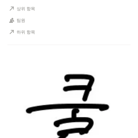
상위 항목
팀원
하위 항목