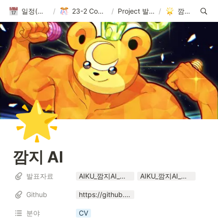
일정(활동 DB)
/
23-2 Conference
/
Project 발표자료
/
깜지 AI
🌟
깜지 AI
발표자료
AIKU_깜지AI_컨퍼런스_발표자료 v3.pptx
AIKU_깜지AI_컨퍼런스_발표자료 v3.pdf
Github
https://github.com/AIKU-Official/2023W-GGAMZI-AI
분야
CV