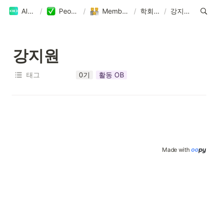
AIKU
/
People
/
Members
/
학회원
/
강지원
강지원
태그
0기
활동 OB
Made with 