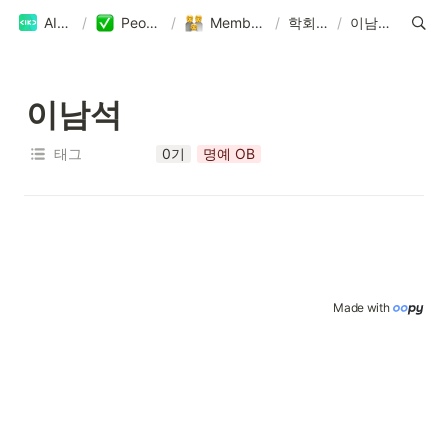
AIKU
/
People
/
Members
/
학회원
/
이남석
이남석
태그
0기
명예 OB
Made with 