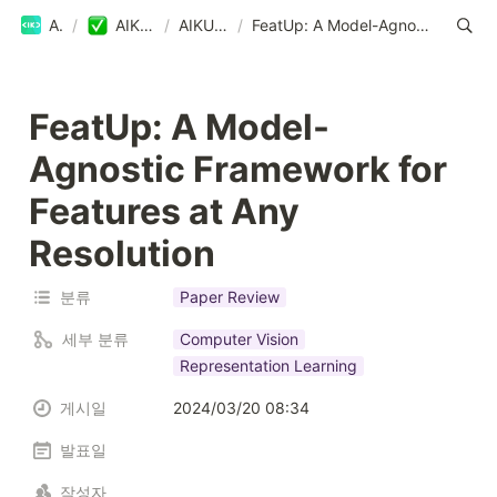
AIKU
/
AIKU Blog
/
AIKU Blog
/
FeatUp: A Model-Agnostic Framework for Features at Any Resolution
FeatUp: A Model-
Agnostic Framework for 
Features at Any 
Resolution
분류
Paper Review
세부 분류
Computer Vision
Representation Learning
게시일
2024/03/20 08:34
발표일
작성자