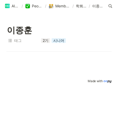
AIKU
/
People
/
Members
/
학회원
/
이종훈
이종훈
태그
2기
시니어
Made with 