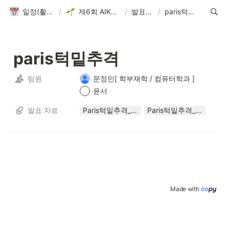
일정(활동 DB)
/
제6회 AIKUTHON
/
발표자료
/
paris턱밑추격
paris턱밑추격
팀원
문정민[ 학부재학 / 컴퓨터학과 ] ‍
윤서
발표 자료
Paris턱밑추격_제6회_AIKUTHON.pptx
Paris턱밑추격_제6회_AIKUTHON.pdf
Made with 