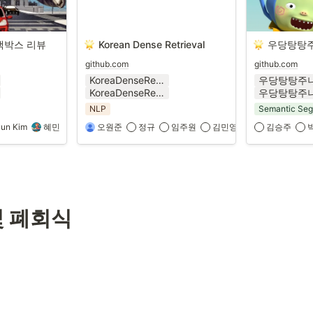
랙박스 리뷰
Korean Dense Retrieval
우당탕탕
github.com
github.com
KoreaDenseRetrieval_Conference_24_1 (2) (1).pptx
KoreaDenseRetrieval_Conference_24_1 (2) (1).pdf
NLP
Semantic Seg
un Kim
혜민
오원준
정규
임주원
김민영
김승주
및 폐회식