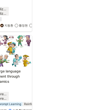
T2I Personalization_Conference_24_1 (3).pptx
T2I Personalization_Conference_24_1 (3).pdf
r
n
혜민
지동환
황정현
김민영
ge language 
ent through 
amics
LAPD_Conference_24_1.pdf
LAPD_Conference_24_1.pptx
김지연
prompt Learning
Reinforcement Learning