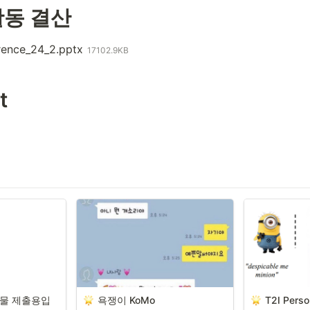
활동 결산
ence_24_2.pptx
17102.9KB
t
과물 제출용입
욕쟁이 KoMo
T2I Perso