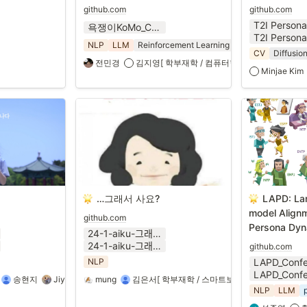
github.com
github.com
욕쟁이KoMo_Conference_24_1.pptx
NLP
LLM
Reinforcement Learning
Text-style Transfe
CV
Diffusio
전민경
김지영[ 학부재학 / 컴퓨터학과 ] ‍
김예랑
Minjae Kim
…그래서 사요?
LAPD: Lar
model Alignm
github.com
Persona Dyn
24-1-aiku-그래서-사요.pdf
24-1-aiku-그래서-사요.pptx
github.com
NLP
송현지
Jiye Roh
mung
김은진
김은서[ 학부재학 / 스마트보안학부 ] ‍
권보영
NLP
LLM