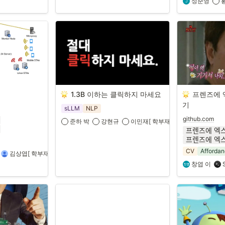
성준영
1.3B 이하는 클릭하지 마세요
프렌즈에 
기
sLLM
NLP
github.com
준하 박
강현규
이민재[ 학부재학 / 국어국문학과 ] ‍
CV
Affordan
김상엽[ 학부재학 / 컴퓨터학과 ] ‍
창엽 이