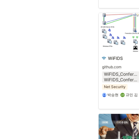
WiFIDS
github.com
WiFIDS_Conference_24_1.pptx
WiFIDS_Conference_24_1.pdf
Net Security
박승현
규민 김