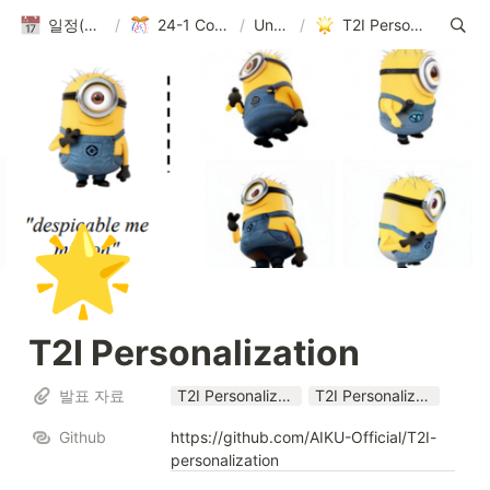
일정(활동 DB)
/
24-1 Conference
/
Untitled
/
T2I Personalization
🌟
T2I Personalization
발표 자료
T2I Personalization_Conference_24_1 (3).pptx
T2I Personalization_Conference_24_1 (3).pdf
Github
https://github.com/AIKU-Official/T2I-
personalization