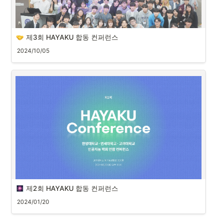
Title
•
디퓨전 모델
Talker
제3회 HAYAKU 합동 컨퍼런스
2024/10/05
 Talk: YAI
First Talk
Title
•
나만의 연구 수행하기
Talker
•
조정빈
제2회 HAYAKU 합동 컨퍼런스
제2회 HAYAKU Conference
2024/01/20
https://www.youtube.com/live/RJl-oLwkG9A?si=ohPCGNjos3ddEYJR