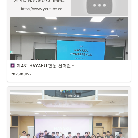
제 4회 HAYAKU Conference
https://www.youtube.com/watch?v=dybCfy3GuWo
제4회 HAYAKU 합동 컨퍼런스
2025/03/22
 Talk: HAI
First Talk