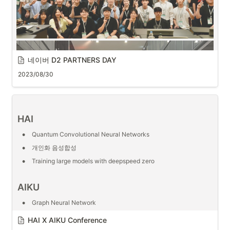
•
LLM의 단점을 극복하기 위한 기술적 방법론
Talker
•
이성진
네이버 D2 PARTNERS DAY
2023/08/30
HAI
•
Quantum Convolutional Neural Networks
•
개인화 음성합성
•
Training large models with deepspeed zero
AIKU
•
Graph Neural Network
•
Video-Language Representation Learning
HAI X AIKU Conference
•
Few-Shot NeRF