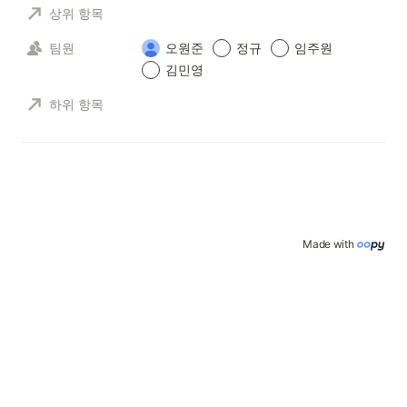
상위 항목
팀원
오원준
정규
임주원
김민영
하위 항목
Made with 