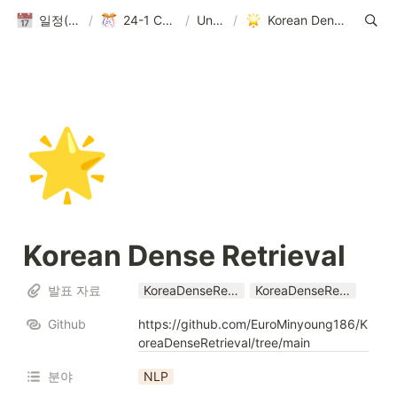
일정(활동 DB)
/
24-1 Conference
/
Untitled
/
Korean Dense Retrieval
🌟
Korean Dense Retrieval
발표 자료
KoreaDenseRetrieval_Conference_24_1 (2) (1).pptx
KoreaDenseRetrieval_Conference_24_1 (2) (1).pdf
Github
https://github.com/EuroMinyoung186/K
oreaDenseRetrieval/tree/main
분야
NLP