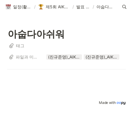
일정(활동 DB)
/
제5회 AIKUTHON
/
발표 자료
/
아숩다아쉬워
아숩다아쉬워
태그
파일과 미디어
(진규준영)_AIKUTHON5.pptx
(진규준영)_AIKUTHON5.pdf
Made with 