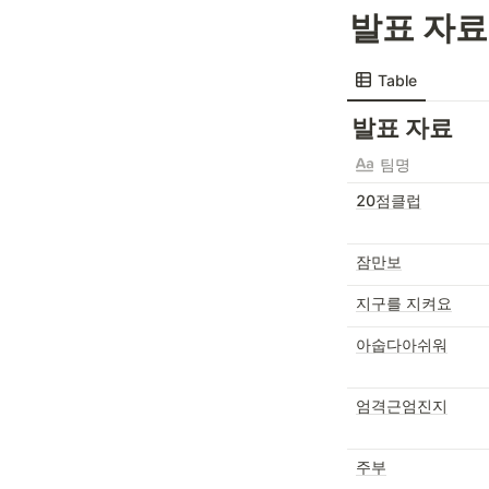
발표 자료
Table
발표 자료
팀명
20점클럽
잠만보
지구를 지켜요
아숩다아쉬워
엄격근엄진지
주부