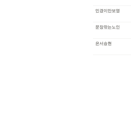
민경이만보영
문장깎는노인
은서승현