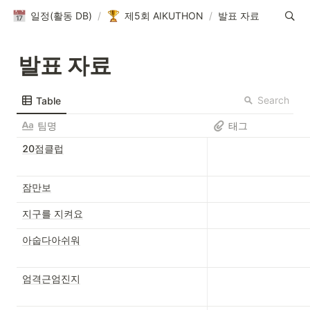
일정(활동 DB)
/
제5회 AIKUTHON
/
발표 자료
발표 자료
Search
Table
팀명
태그
20점클럽
잠만보
지구를 지켜요
아숩다아쉬워
엄격근엄진지