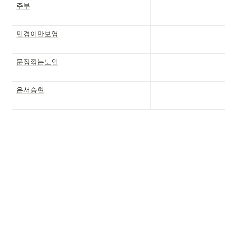
주부
민경이만보영
문장깎는노인
은서승현