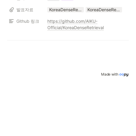
발표자료
KoreaDenseRetrieval_Conference_24_1 (2) (1).pptx
KoreaDenseRetrieval_Conference_24_1 (2) (1).pdf
Github 링크
https://github.com/AIKU-
Official/KoreaDenseRetrieval
Made with 