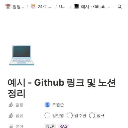
일정(활동 DB)
/
24-2 Conference
/
Untitled
/
예시 - Github 링크 및 노션 정리
💻
예시 - Github 링크 및 노션 
정리
팀장
오원준
팀원
김민영
임주원
정규
분야
NLP
RAG