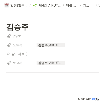
일정(활동 DB)
/
제4회 AIKUTHON
/
제출 파일
/
김승주
김승주
ipynb
노트북
김승주_AIKUTHON4.ipynb
발표자료 (해당자만)
보고서
김승주_AIKUTHON4.pdf
Made with 