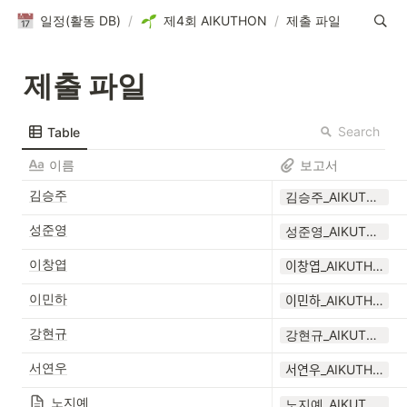
일정(활동 DB)
/
제4회 AIKUTHON
/
제출 파일
제출 파일
Search
Table
이름
보고서
김승주
김승주_AIKUTHON4.pdf
성준영
성준영_AIKUTHON4.pdf
이창엽
이창엽_AIKUTHON4.docx
이민하
이민하_AIKUTHON.pdf
강현규
강현규_AIKUTHON4.pdf
서연우
서연우_AIKUTHON4.pdf
노지예
노지예_AIKUTHON4.pdf