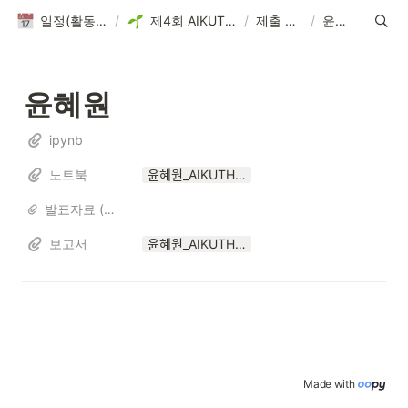
일정(활동 DB)
/
제4회 AIKUTHON
/
제출 파일
/
윤혜원
윤혜원
ipynb
노트북
윤혜원_AIKUTHON4.ipynb
발표자료 (해당자만)
보고서
윤혜원_AIKUTHON4.pdf
Made with 