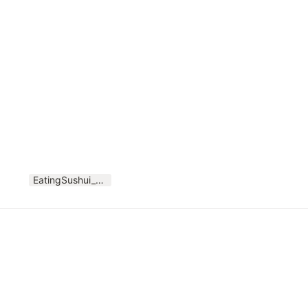
EatingSushui_AIKUTHON5.pptx