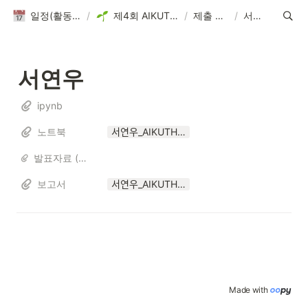
일정(활동 DB)
/
제4회 AIKUTHON
/
제출 파일
/
서연우
서연우
ipynb
노트북
서연우_AIKUTHON4.ipynb
발표자료 (해당자만)
보고서
서연우_AIKUTHON4.pdf
Made with 