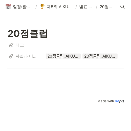
일정(활동 DB)
/
제5회 AIKUTHON
/
발표 자료
/
20점클럽
20점클럽
태그
파일과 미디어
20점클럽_AIKUTHON5.pptx
20점클럽_AIKUTHON5.pdf
Made with 