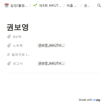
일정(활동 DB)
/
제4회 AIKUTHON
/
제출 파일
/
권보영
권보영
ipynb
노트북
권보영_AIKUTHON.ipynb
발표자료 (해당자만)
보고서
권보영_AIKUTHON4.pdf
Made with 