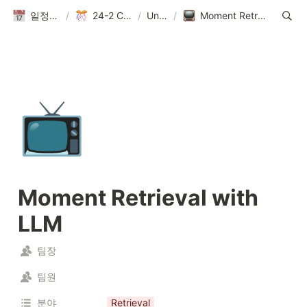
일정(활동 DB)
/
24-2 Conference
/
Untitled
/
Moment Retrieval with LLM
📺
Moment Retrieval with 
LLM
팀장
팀원
분야
Retrieval