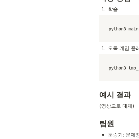
1
.
학습
python3 main
1
.
오목 게임 플
python3 tmp_
예시 결과
(영상으로 대체)
팀원
•
문승기: 문제정