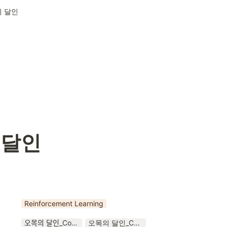
 달인
 달인
Reinforcement Learning
오목의 달인_Conference_24_2_1.pptx
오목의 달인_Conference_24_2_1.pdf