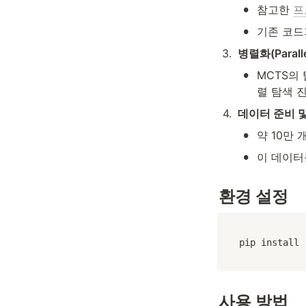
•
참고한 
프
•
기존 코드
3
.
병렬화(Paralle
•
MCTS의
렬 탐색 
4
.
데이터 준비 
•
약 10만
•
이 데이터를
환경 설정
pip install 
사용 방법