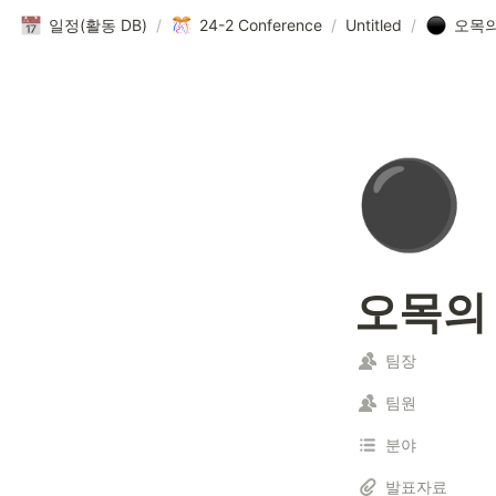
일정(활동 DB)
/
24-2 Conference
/
Untitled
/
오목의
⚫
오목의
팀장
팀원
분야
발표자료